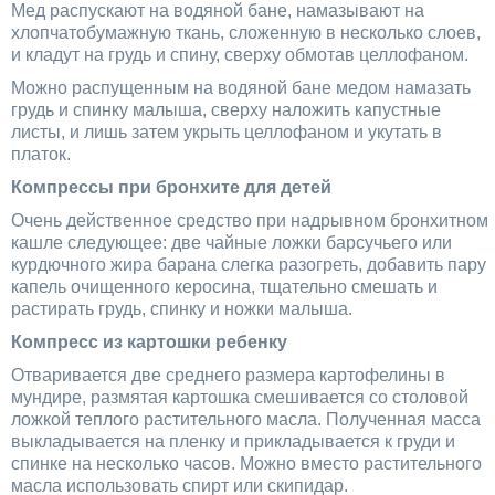
Мед распускают на водяной бане, намазывают на
хлопчатобумажную ткань, сложенную в несколько слоев,
и кладут на грудь и спину, сверху обмотав целлофаном.
Можно распущенным на водяной бане медом намазать
грудь и спинку малыша, сверху наложить капустные
листы, и лишь затем укрыть целлофаном и укутать в
платок.
Компрессы при бронхите для детей
Очень действенное средство при надрывном бронхитном
кашле следующее: две чайные ложки барсучьего или
курдючного жира барана слегка разогреть, добавить пару
капель очищенного керосина, тщательно смешать и
растирать грудь, спинку и ножки малыша.
Компресс из картошки ребенку
Отваривается две среднего размера картофелины в
мундире, размятая картошка смешивается со столовой
ложкой теплого растительного масла. Полученная масса
выкладывается на пленку и прикладывается к груди и
спинке на несколько часов. Можно вместо растительного
масла использовать спирт или скипидар.