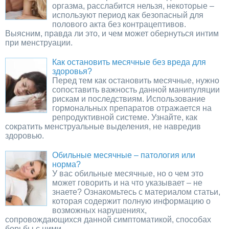
оргазма, расслабится нельзя, некоторые –
используют период как безопасный для
полового акта без контрацептивов.
Выясним, правда ли это, и чем может обернуться интим
при менструации.
Как остановить месячные без вреда для
здоровья?
Перед тем как остановить месячные, нужно
сопоставить важность данной манипуляции
рискам и последствиям. Использование
гормональных препаратов отражается на
репродуктивной системе. Узнайте, как
сократить менструальные выделения, не навредив
здоровью.
Обильные месячные – патология или
норма?
У вас обильные месячные, но о чем это
может говорить и на что указывает – не
знаете? Ознакомьтесь с материалом статьи,
которая содержит полную информацию о
возможных нарушениях,
сопровождающихся данной симптоматикой, способах
борьбы с ними.