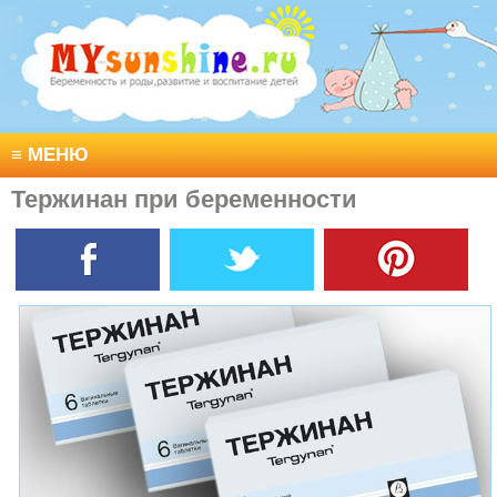
≡
МЕНЮ
Тержинан при беременности