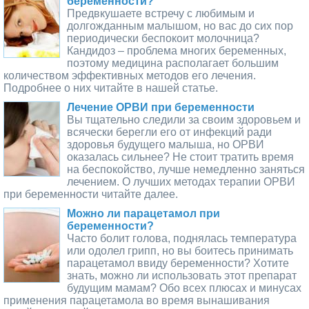
беременности?
Предвкушаете встречу с любимым и
долгожданным малышом, но вас до сих пор
периодически беспокоит молочница?
Кандидоз – проблема многих беременных,
поэтому медицина располагает большим
количеством эффективных методов его лечения.
Подробнее о них читайте в нашей статье.
Лечение ОРВИ при беременности
Вы тщательно следили за своим здоровьем и
всячески берегли его от инфекций ради
здоровья будущего малыша, но ОРВИ
оказалась сильнее? Не стоит тратить время
на беспокойство, лучше немедленно заняться
лечением. О лучших методах терапии ОРВИ
при беременности читайте далее.
Можно ли парацетамол при
беременности?
Часто болит голова, поднялась температура
или одолел грипп, но вы боитесь принимать
парацетамол ввиду беременности? Хотите
знать, можно ли использовать этот препарат
будущим мамам? Обо всех плюсах и минусах
применения парацетамола во время вынашивания