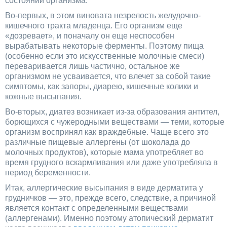
состояний организма.
Во-первых, в этом виновата незрелость желудочно-
кишечного тракта младенца. Его организм еще
«дозревает», и поначалу он еще неспособен
вырабатывать некоторые ферменты. Поэтому пища
(особенно если это искусственные молочные смеси)
переваривается лишь частично, остальное же
организмом не усваивается, что влечет за собой такие
симптомы, как запоры, диарею, кишечные колики и
кожные высыпания.
Во-вторых, диатез возникает из-за образования антител,
борющихся с чужеродными веществами — теми, которые
организм воспринял как враждебные. Чаще всего это
различные пищевые аллергены (от шоколада до
молочных продуктов), которые мама употребляет во
время грудного вскармливания или даже употребляла в
период беременности.
Итак, аллергические высыпания в виде дерматита у
грудничков — это, прежде всего, следствие, а причиной
является контакт с определенными веществами
(аллергенами). Именно поэтому атопический дерматит