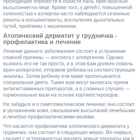
проходящие опрелости в области паха, ярко-красные
высыпания на лице. Кроме того, у детей с повышенной
склонностью к аллергии часто наблюдаются сезонные
риниты и конъюнктивиты, воспаления дыхательных
путей, проблемы с кишечником.
Атопический дерматит у грудничка -
профилактика и лечение
Лечение данного заболевания состоит в устранении
главной причины — контакта с аллергеном. Однако
выявить его не так просто, и в этом вам должен помочь
врач-аллерголог, отправив ребенка на соответствующие
анализы. Затем ребенку или маме прописывается
специальная диета. Также вам могут выписать прием
антигистаминных препаратов, а в сложных случаях —
гормональные мази на основе кортикостероидов.
Не забудьте и о симптоматическом лечении: оно состоит
в увлажнении кожи, смазывании высыпаний лечебными
и лечебно-профилактическими мазями.
Что касается профилактики атопического дерматита у
грудничка, она состоит в следующих мерах. Во-первых,
следует с осторожностью вводить новые продукты как в