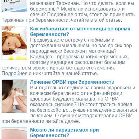
назначают Тержинан. Но что делать, если вы
беременны? Можно ли использовать эти
свечи? Подробнее о том, стоит ли применять
Тержинан при беременности, читайте в этой статье.
Как избавиться от молочницы во время
беременности?
Предвкушаете встречу с любимым и
долгожданным малышом, но вас до сих пор
периодически беспокоит молочница?
Кандидоз – проблема многих беременных,
поэтому медицина располагает большим
количеством эффективных методов его лечения.
Подробнее о них читайте в нашей статье.
Лечение ОРВИ при беременности
Вы тщательно следили за своим здоровьем и
всячески берегли его от инфекций ради
здоровья будущего малыша, но ОРВИ
оказалась сильнее? Не стоит тратить время
на беспокойство, лучше немедленно заняться
лечением. О лучших методах терапии ОРВИ
при беременности читайте далее.
Можно ли парацетамол при
беременности?